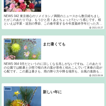
NEWS 042 東京都心のソメイヨシノ満開のニュースから数日経ちまし
たがこのあたりでは、もうひと息！あとちょっと!!という感じです。桜
といえば卒業・送別の季節、この春卒業する今年度最終学年だった方は
学校行事や部活の大会など、いろいろと残念...
2021.03.27
Diary
まだ暑くても
NEWS 064 9月だというのに涼しくなる兆しがないですね。このあたり
の公園では酷暑と少雨で桜の木の葉が茶色く枯れこんでいて来春の花が
心配です。この夏は暑さも、雨の降り方や降る場所も、台風の進路も、
異例にみえます。被害に遭われた方に心より...
2023.09.04
Diary
新しい年に