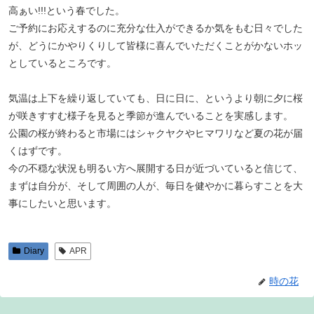
高ぁい!!!という春でした。
ご予約にお応えするのに充分な仕入ができるか気をもむ日々でした
が、どうにかやりくりして皆様に喜んでいただくことがかないホッ
としているところです。
気温は上下を繰り返していても、日に日に、というより朝に夕に桜
が咲きすすむ様子を見ると季節が進んでいることを実感します。
公園の桜が終わると市場にはシャクヤクやヒマワリなど夏の花が届
くはずです。
今の不穏な状況も明るい方へ展開する日が近づいていると信じて、
まずは自分が、そして周囲の人が、毎日を健やかに暮らすことを大
事にしたいと思います。
Diary
APR
時の花