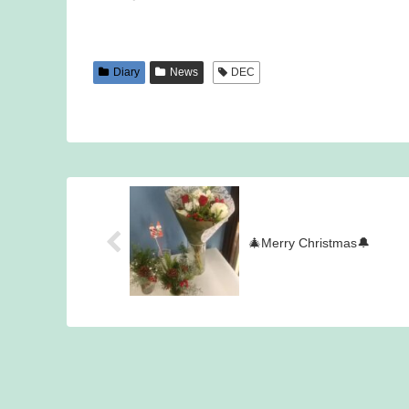
Diary
News
DEC
🎄Merry Christmas🔔